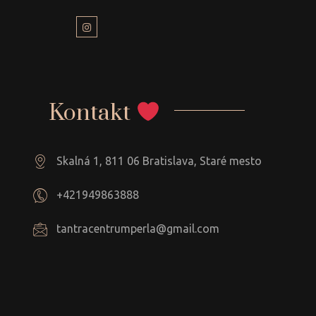
Kontakt
Skalná 1, 811 06 Bratislava, Staré mesto
+421949863888
tantracentrumperla@gmail.com